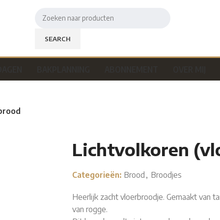
SEARCH
DAGEN
BAKPLANNING
ABONNEMENT
OVER MIJ
)brood
Lichtvolkoren (v
Categorieën:
Brood
,
Broodjes
Heerlijk zacht vloerbroodje. Gemaakt van 
van rogge.