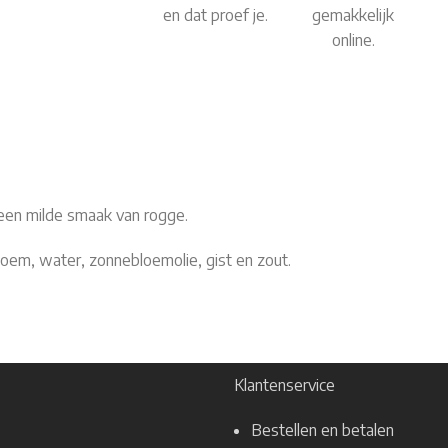
en dat proef je.
gemakkelijk
online.
een milde smaak van rogge.
loem, water, zonnebloemolie, gist en zout.
Klantenservice
Bestellen en betalen