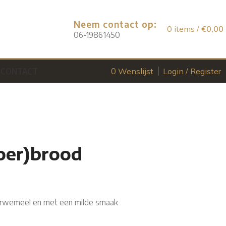
Neem contact op:
0
items
/
€
0,00
06-19861450
CONTACT
0
Wenslijst
Login / Register
loer)brood
tarwemeel en met een milde smaak