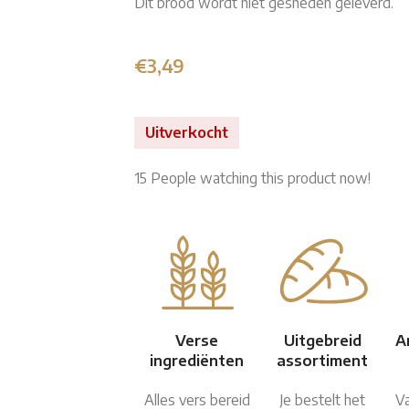
Dit brood wordt niet gesneden geleverd.
€
3,49
Uitverkocht
15
People watching this product now!
Verse
Uitgebreid
A
ingrediënten
assortiment
Alles vers bereid
Je bestelt het
V