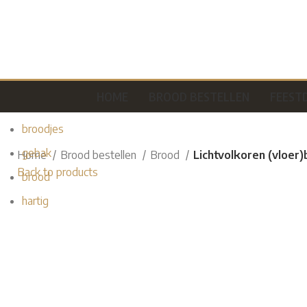
SEARCH
HOME
BROOD BESTELLEN
FEEST
Popular requests:
broodjes
gebak
Home
Brood bestellen
Brood
Lichtvolkoren (vloer
Back to products
brood
hartig
Klik voor een vergroting