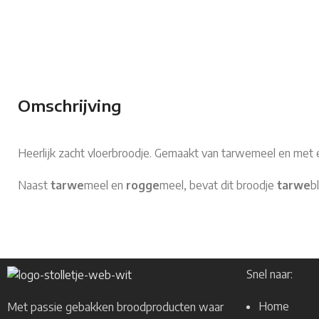
Omschrijving
Heerlijk zacht vloerbroodje. Gemaakt van tarwemeel en met 
Naast
tarwe
meel en
rogge
meel, bevat dit broodje
tarwe
b
Snel naar:
Home
Met passie gebakken broodproducten waar