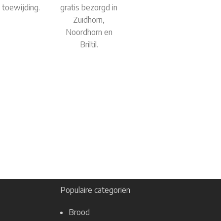
toewijding.
gratis bezorgd in
Zuidhorn,
Noordhorn en
Briltil.
Populaire categoriën
Brood